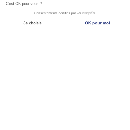
Attention à ne pas choisir des formules qui vous bloquent si
vous souhaitez changer de matériel au cours des années à
venir.
En vous fiant à ces marqueurs de pertinence
vous êtes en mesure de prendre une bonne
décision. N’hésitez pas à demander des
démonstrations au cabinet de la part des
fournisseurs. Enfin, n’oubliez pas que
l’acquisition d’un scanner aura un effet sur
votre organisation commune avec le
laboratoire. Le prévenir en amont et installer
chez lui la plateforme de transfert de fichiers
sera une des clés de la réussite de cette
nouvelle étape.